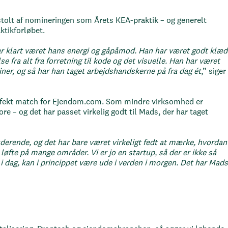
stolt af nomineringen som Årets KEA-praktik – og generelt
tikforløbet.
ar klart været hans energi og gåpåmod. Han har været godt klæd
 fra alt fra forretning til kode og det visuelle. Han har været
liner, og så har han taget arbejdshandskerne på fra dag ét
,” siger
rfekt match for Ejendom.com. Som mindre virksomhed er
re – og det har passet virkelig godt til Mads, der har taget
studerende, og det har bare været virkeligt fedt at mærke, hvordan
øfte på mange områder. Vi er jo en startup, så der er ikke så
r i dag, kan i princippet være ude i verden i morgen. Det har Mads