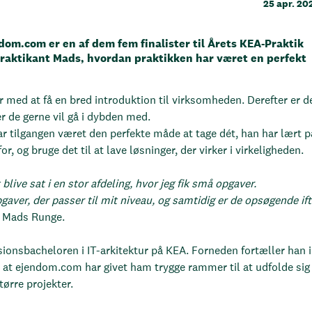
25 apr. 20
ndom.com er en af dem fem finalister til Årets KEA-Praktik
raktikant Mads, hvordan praktikken har været en perfekt
 med at få en bred introduktion til virksomheden. Derefter er d
er de gerne vil gå i dybden med.
ar tilgangen været den perfekte måde at tage dét, han har lært p
, og bruge det til at lave løsninger, der virker i virkeligheden.
 blive sat i en stor afdeling, hvor jeg fik små opgaver.
aver, der passer til mit niveau, og samtidig er de opsøgende ift
er Mads Runge.
sionsbacheloren i IT-arkitektur på KEA. Forneden fortæller han i
 at ejendom.com har givet ham trygge rammer til at udfolde sig 
tørre projekter.