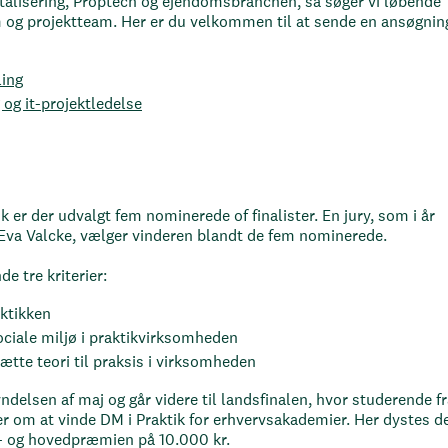
gitalisering, Proptech og ejendomsbranchen, så søger vi løbende
m og projektteam. Her er du velkommen til at sende en ansøgnin
ling
 og it-projektledelse
ik er der udvalgt fem nominerede of finalister. En jury, som i år
 Eva Valcke, vælger vinderen blandt de fem nominerede.
e tre kriterier:
aktikken
ciale miljø i praktikvirksomheden
ætte teori til praksis i virksomheden
ndelsen af maj og går videre til landsfinalen, hvor studerende f
om at vinde DM i Praktik for erhvervsakademier. Her dystes d
– og hovedpræmien på 10.000 kr.