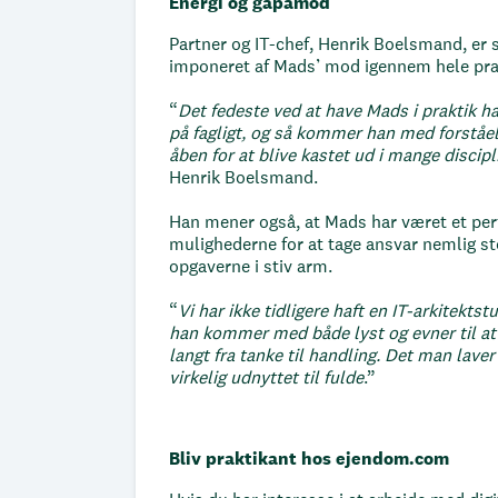
Energi og gåpåmod
Partner og IT-chef, Henrik Boelsmand, er 
imponeret af Mads’ mod igennem hele prak
“
Det fedeste ved at have Mads i praktik h
på fagligt, og så kommer han med forståelse
åben for at blive kastet ud i mange discip
Henrik Boelsmand.
Han mener også, at Mads har været et pe
mulighederne for at tage ansvar nemlig sto
opgaverne i stiv arm.
“
Vi har ikke tidligere haft en IT-arkitekt
han kommer med både lyst og evner til at l
langt fra tanke til handling. Det man lave
virkelig udnyttet til fulde
.”
Bliv praktikant hos ejendom.com