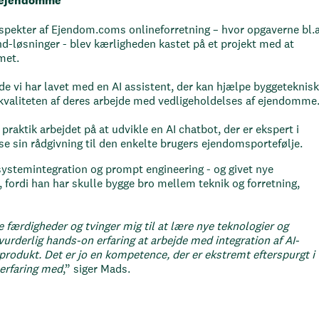
de ejendomme
 aspekter af Ejendom.coms onlineforretning – hvor opgaverne bl.a
nd-løsninger - blev kærligheden kastet på et projekt med at
met.
de vi har lavet med en AI assistent, der kan hjælpe byggeteknisk
 kvaliteten af deres arbejde med vedligeholdelses af ejendomme
praktik arbejdet på at udvikle en AI chatbot, der er ekspert i
se sin rådgivning til den enkelte brugers ejendomsportefølje.
systemintegration og prompt engineering - og givet nye
, fordi han har skulle bygge bro mellem teknik og forretning,
e færdigheder og tvinger mig til at lære nye teknologier og
vurderlig hands-on erfaring at arbejde med integration af AI-
rodukt. Det er jo en kompetence, der er ekstremt efterspurgt i
 erfaring med
,” siger Mads.