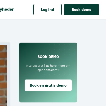
yheder
Log ind
Book demo
BOOK DEMO
Interesseret i at høre mere om
ejendom.com?
Book en gratis demo