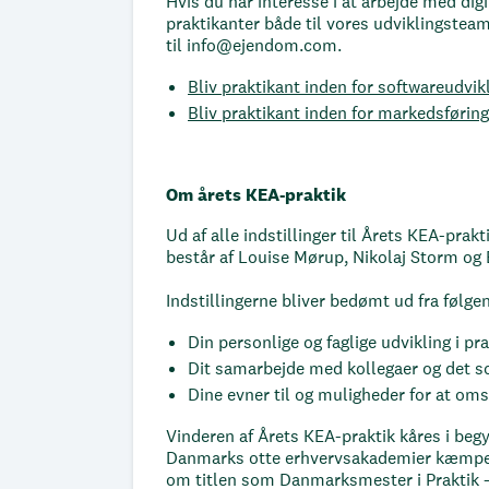
Hvis du har interesse i at arbejde med di
praktikanter både til vores udviklingstea
til info@ejendom.com.
Bliv praktikant inden for softwareudvik
Bliv praktikant inden for markedsføring
Om årets KEA-praktik
Ud af alle indstillinger til Årets KEA-prakt
består af Louise Mørup, Nikolaj Storm og
Indstillingerne bliver bedømt ud fra følgend
Din personlige og faglige udvikling i pr
Dit samarbejde med kollegaer og det so
Dine evner til og muligheder for at oms
Vinderen af Årets KEA-praktik kåres i begy
Danmarks otte erhvervsakademier kæmper 
om titlen som Danmarksmester i Praktik 