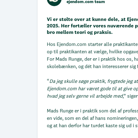
ejendom.com team
Vi er stolte over at kunne dele, at Eje
2025. Her fortæller vores nuværende p
bro mellem teori og praksis.
Hos Ejendom.com starter alle praktikanter
op til praktikanten at vælge, hvilke opgav
For Mads Runge, der er i praktik hos os, h
skolebænken, og dét han interesserer sig for
“
Da jeg skulle søge praktik, frygtede jeg at
Ejendom.com har været gode til at give opg
hvad jeg selv gerne vil arbejde med
,” sig
Mads Runge er i praktik som del af profes
en vide, som en del af hans nomineringen,
og at han derfor har turdet kaste sig ud i s