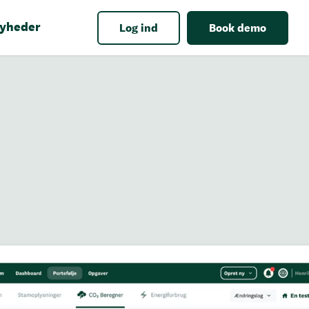
yheder
Log ind
Book demo