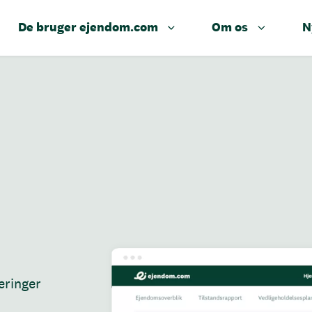
De bruger ejendom.com
Om os
N
eringer