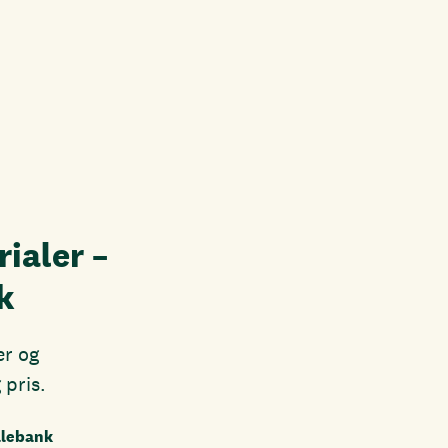
ialer –
k
er og
pris.
ialebank