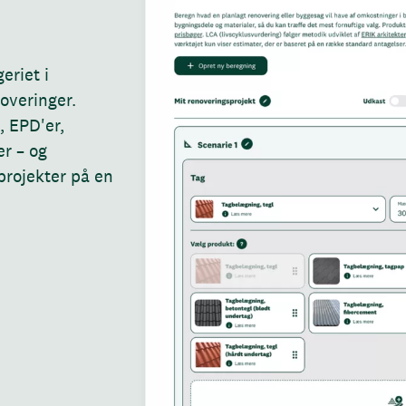
eriet i 
overinger. 
 EPD'er, 
r – og 
rojekter på en 