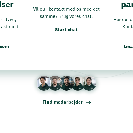
lser
pa
Vil du i kontakt med os med det
samme? Brug vores chat.
 i tvivl,
Har du id
ontakt med
Kont
Start chat
.com
tma
Find medarbejder