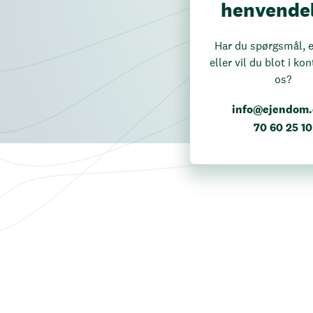
henvende
Har du spørgsmål, er
eller vil du blot i k
os?
info@ejendom
70 60 25 10