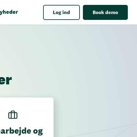
yheder
Log ind
Book demo
er
arbejde og