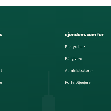
s
ejendom.com for
Bestyrelser
Rådgivere
rt
Administratorer
re
Porteføljeejere