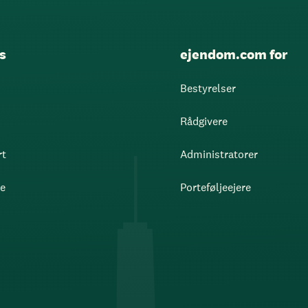
s
ejendom.com for
Bestyrelser
Rådgivere
rt
Administratorer
re
Porteføljeejere