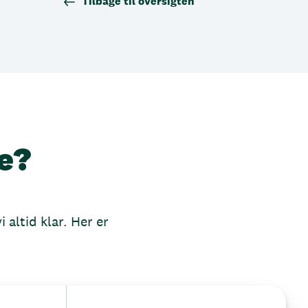
Tilbage til oversigten
e?
 altid klar. Her er