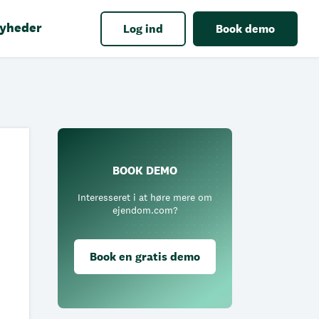
yheder
Log ind
Book demo
BOOK DEMO
Interesseret i at høre mere om
ejendom.com?
Book en gratis demo