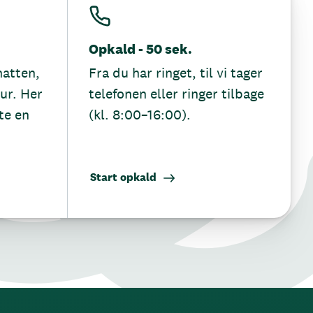
Opkald - 50 sek.
hatten,
Fra du har ringet, til vi tager
tur. Her
telefonen eller ringer tilbage
te en
(kl. 8:00–16:00).
Start opkald