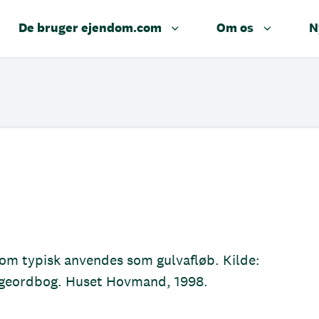
De bruger ejendom.com
Om os
N
som typisk anvendes som gulvafløb. Kilde:
yggeordbog. Huset Hovmand, 1998.