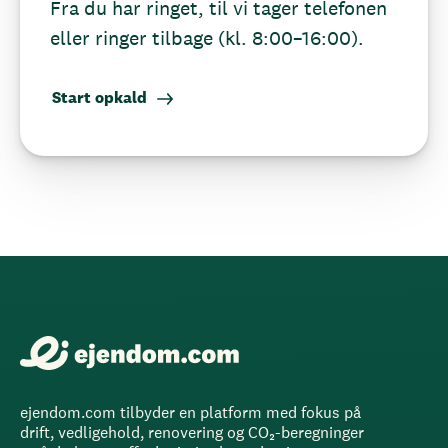
Fra du har ringet, til vi tager telefonen
eller ringer tilbage (kl. 8:00–16:00).
Start opkald
ejendom.com tilbyder en platform med fokus på
drift, vedligehold, renovering og CO₂-beregninger