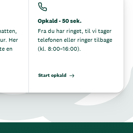
Opkald - 50 sek.
hatten,
Fra du har ringet, til vi tager
tur. Her
telefonen eller ringer tilbage
te en
(kl. 8:00–16:00).
Start opkald