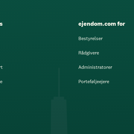
s
ejendom.com for
Bestyrelser
Rådgivere
rt
Administratorer
re
Porteføljeejere