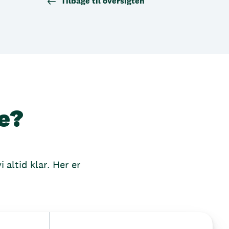
Tilbage til oversigten
e?
 altid klar. Her er