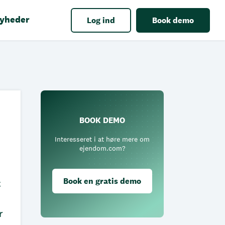
yheder
Log ind
Book demo
BOOK DEMO
Interesseret i at høre mere om
ejendom.com?
Book en gratis demo
t
r