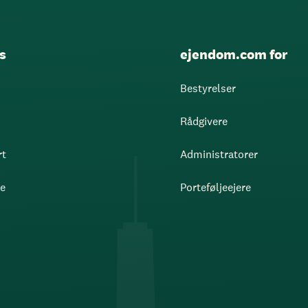
s
ejendom.com for
Bestyrelser
Rådgivere
rt
Administratorer
re
Porteføljeejere