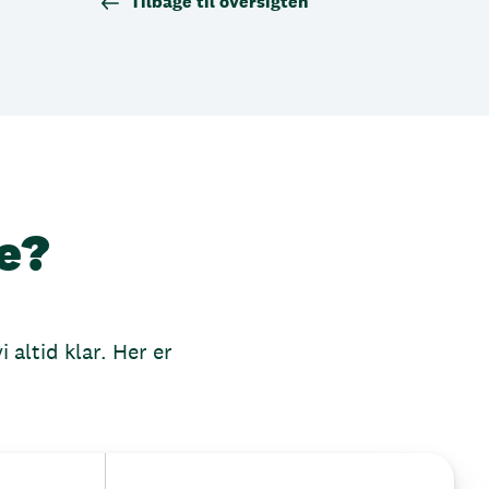
Tilbage til oversigten
e?
 altid klar. Her er