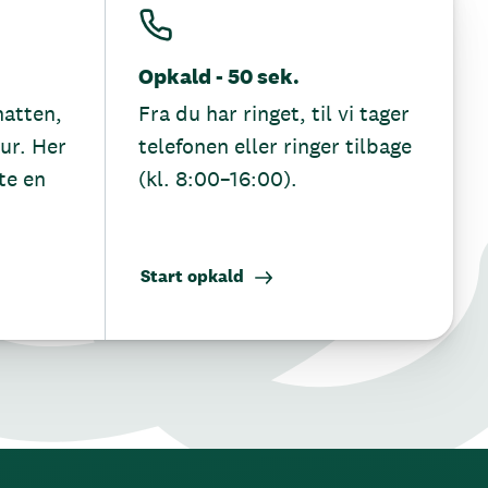
Opkald - 50 sek.
hatten,
Fra du har ringet, til vi tager
tur. Her
telefonen eller ringer tilbage
te en
(kl. 8:00–16:00).
Start opkald