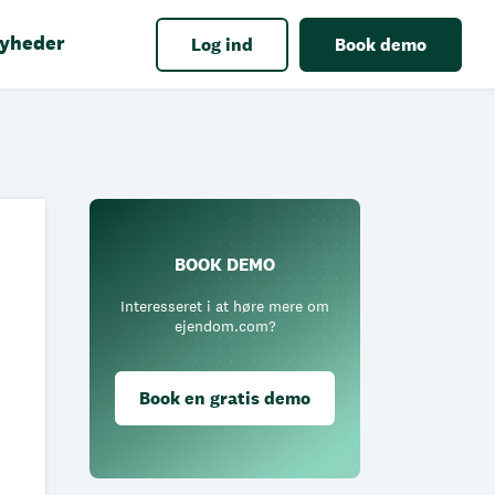
yheder
Log ind
Book demo
BOOK DEMO
Interesseret i at høre mere om
ejendom.com?
Book en gratis demo