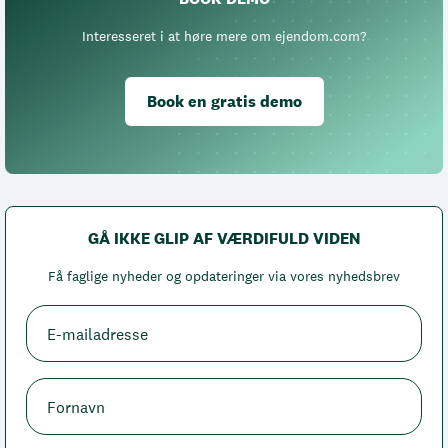
Interesseret i at høre mere om ejendom.com?
Book en gratis demo
GÅ IKKE GLIP AF VÆRDIFULD VIDEN
Få faglige nyheder og opdateringer via vores nyhedsbrev