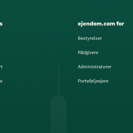
s
ejendom.com for
Bestyrelser
Rådgivere
rt
Administratorer
re
Porteføljeejere