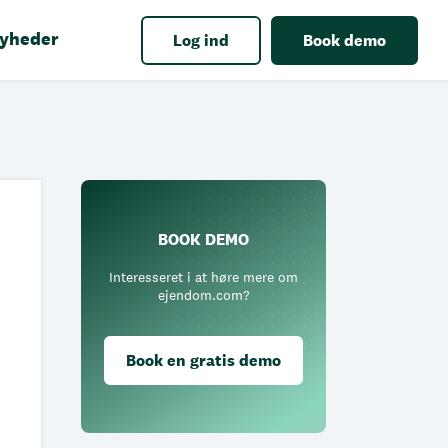
yheder
Log ind
Book demo
BOOK DEMO
Interesseret i at høre mere om
ejendom.com?
Book en gratis demo