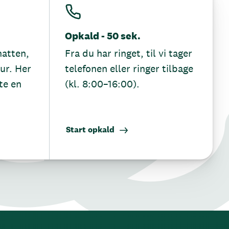
Opkald - 50 sek.
hatten,
Fra du har ringet, til vi tager
tur. Her
telefonen eller ringer tilbage
te en
(kl. 8:00–16:00).
Start opkald