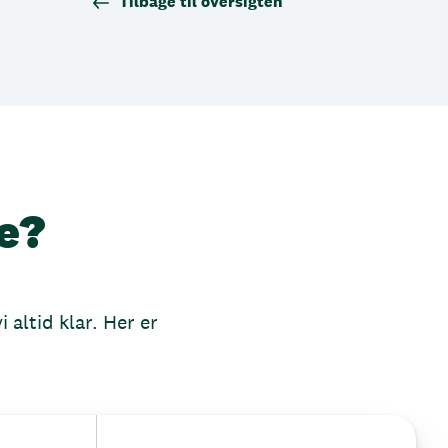
Tilbage til oversigten
e?
 altid klar. Her er