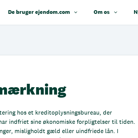
De bruger ejendom.com
Om os
N
nmærkning
ering hos et kreditoplysningsbureau, der
r indfriet sine økonomiske forpligtelser til tiden.
ger, misligholdt gæld eller uindfriede lån. I