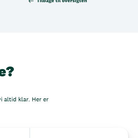
Tilbage til oversigten
e?
 altid klar. Her er