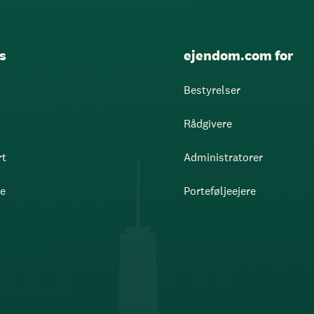
s
ejendom.com for
Bestyrelser
Rådgivere
rt
Administratorer
re
Porteføljeejere