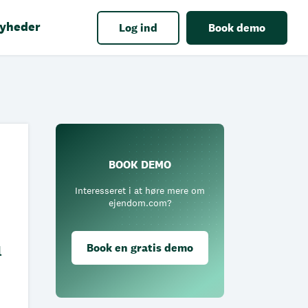
yheder
Log ind
Book demo
BOOK DEMO
Interesseret i at høre mere om
ejendom.com?
Book en gratis demo
l