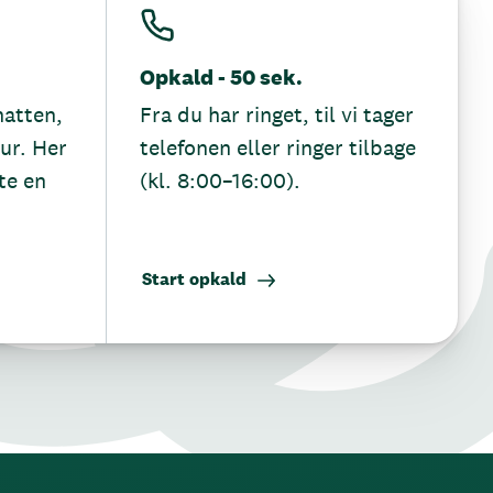
Opkald - 50 sek.
hatten,
Fra du har ringet, til vi tager
tur. Her
telefonen eller ringer tilbage
te en
(kl. 8:00–16:00).
Start opkald