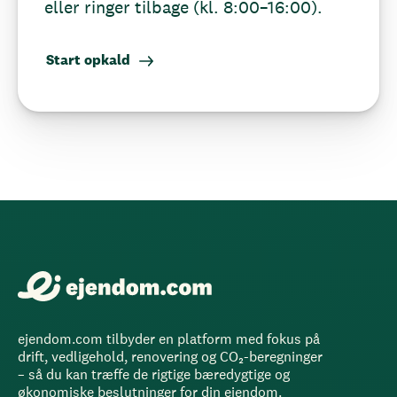
eller ringer tilbage (kl. 8:00–16:00).
Start opkald
ejendom.com tilbyder en platform med fokus på
drift, vedligehold, renovering og CO₂-beregninger
– så du kan træffe de rigtige bæredygtige og
økonomiske beslutninger for din ejendom.