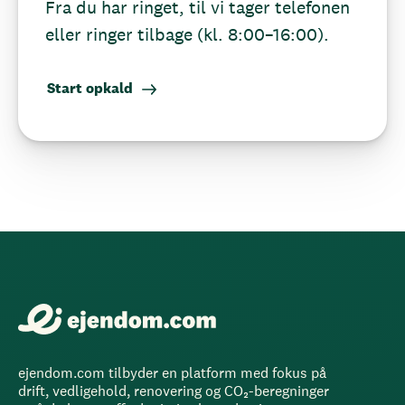
Fra du har ringet, til vi tager telefonen
eller ringer tilbage (kl. 8:00–16:00).
Start opkald
ejendom.com tilbyder en platform med fokus på
drift, vedligehold, renovering og CO₂-beregninger