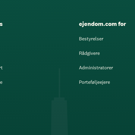
s
ejendom.com for
Bestyrelser
Rådgivere
rt
Administratorer
re
Porteføljeejere