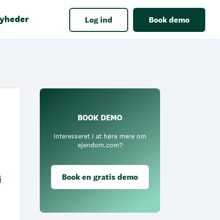
yheder
Log ind
Book demo
BOOK DEMO
Interesseret i at høre mere om
ejendom.com?
Book en gratis demo
i