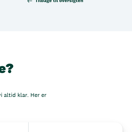
Tilbage til oversigten
e?
 altid klar. Her er