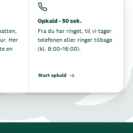
Opkald - 50 sek.
hatten,
Fra du har ringet, til vi tager
tur. Her
telefonen eller ringer tilbage
te en
(kl. 8:00–16:00).
Start opkald