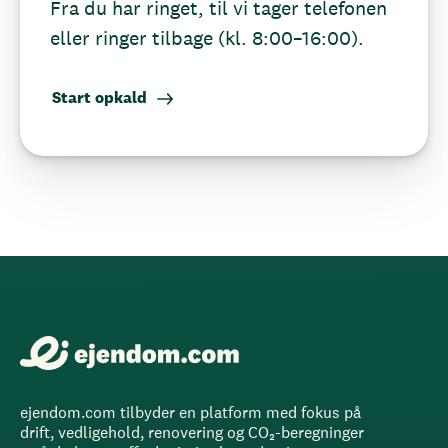
Fra du har ringet, til vi tager telefonen
eller ringer tilbage (kl. 8:00–16:00).
Start opkald
ejendom.com tilbyder en platform med fokus på
drift, vedligehold, renovering og CO₂-beregninger