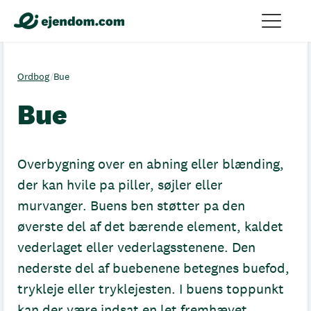
Ordbog
/
Bue
Bue
Overbygning over en abning eller blænding,
der kan hvile pa piller, søjler eller
murvanger. Buens ben støtter pa den
øverste del af det bærende element, kaldet
vederlaget eller vederlagsstenene. Den
nederste del af buebenene betegnes buefod,
trykleje eller tryklejesten. I buens toppunkt
kan der være indsat en let fremhævet,