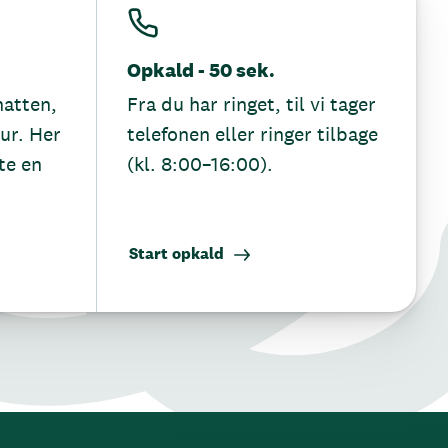
Opkald - 50 sek.
hatten,
Fra du har ringet, til vi tager
tur. Her
telefonen eller ringer tilbage
te en
(kl. 8:00–16:00).
Start opkald