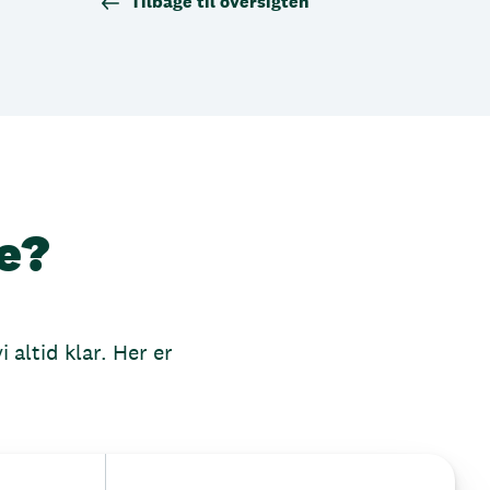
Tilbage til oversigten
e?
 altid klar. Her er