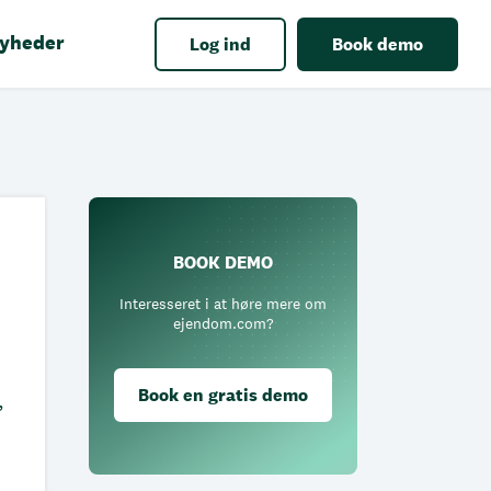
yheder
Log ind
Book demo
BOOK DEMO
Interesseret i at høre mere om
ejendom.com?
Book en gratis demo
,