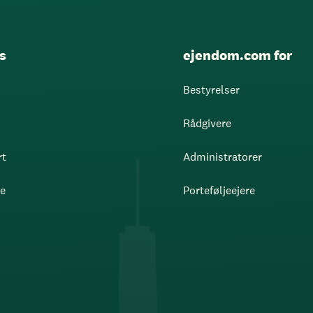
s
ejendom.com for
Bestyrelser
Rådgivere
rt
Administratorer
re
Porteføljeejere