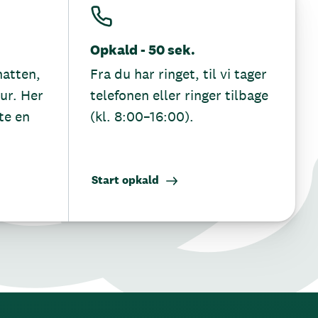
Opkald - 50 sek.
hatten,
Fra du har ringet, til vi tager
tur. Her
telefonen eller ringer tilbage
te en
(kl. 8:00–16:00).
Start opkald