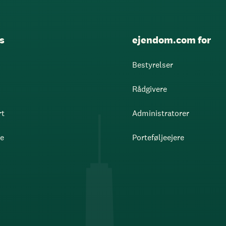
s
ejendom.com for
Bestyrelser
Rådgivere
rt
Administratorer
re
Porteføljeejere