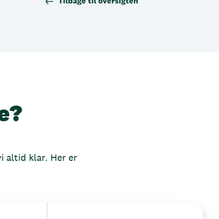
Tilbage til oversigten
e?
 altid klar. Her er