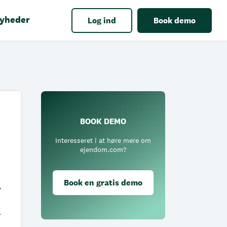
yheder
Log ind
Book demo
BOOK DEMO
Interesseret i at høre mere om
ejendom.com?
Book en gratis demo
,
t
r