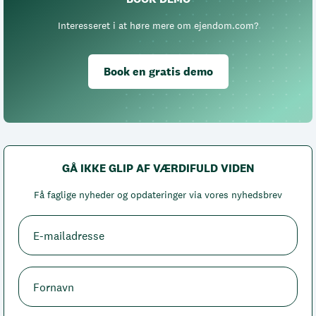
Interesseret i at høre mere om ejendom.com?
Book en gratis demo
GÅ IKKE GLIP AF VÆRDIFULD VIDEN
Få faglige nyheder og opdateringer via vores nyhedsbrev