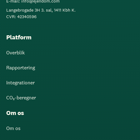
E-mail: info@ejendom.com
Langebrogade 3H 3. sal, 1411 Kbh K.
CVR: 42340596
Platform
Overblik
Rapportering
Integrationer
CO₂-beregner
Om os
Om os