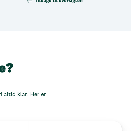
Tilbage til oversigten
e?
 altid klar. Her er