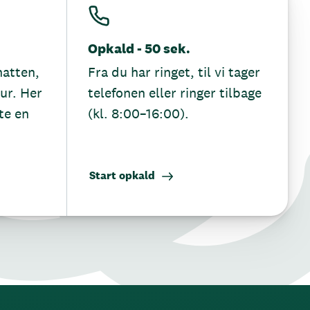
Opkald - 50 sek.
hatten,
Fra du har ringet, til vi tager
tur. Her
telefonen eller ringer tilbage
te en
(kl. 8:00–16:00).
Start opkald