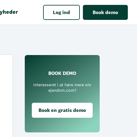
yheder
Log ind
Book demo
BOOK DEMO
Interesseret i at høre mere om
ejendom.com?
Book en gratis demo