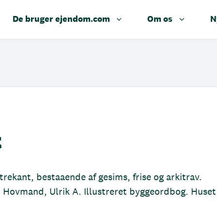
De bruger ejendom.com
Om os
N
t
rekant, bestaaende af gesims, frise og arkitrav.
: Hovmand, Ulrik A. Illustreret byggeordbog. Huset