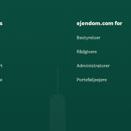
s
ejendom.com for
Bestyrelser
Rådgivere
rt
Administratorer
re
Porteføljeejere