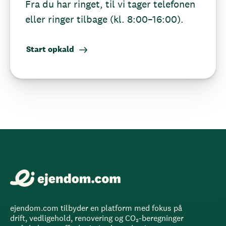
Fra du har ringet, til vi tager telefonen
eller ringer tilbage (kl. 8:00–16:00).
Start opkald
ejendom.com tilbyder en platform med fokus på
drift, vedligehold, renovering og CO₂-beregninger