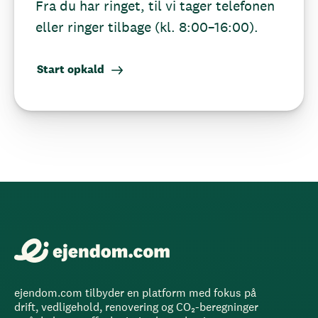
Fra du har ringet, til vi tager telefonen
eller ringer tilbage (kl. 8:00–16:00).
Start opkald
ejendom.com tilbyder en platform med fokus på
drift, vedligehold, renovering og CO₂-beregninger