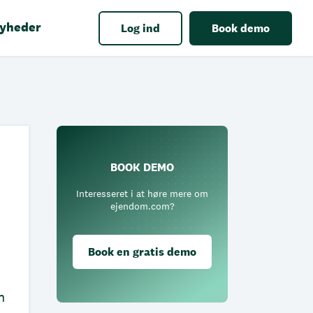
yheder
Log ind
Book demo
BOOK DEMO
Interesseret i at høre mere om
ejendom.com?
Book en gratis demo
n