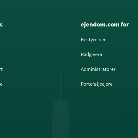
s
ejendom.com for
Bestyrelser
Rådgivere
rt
Administratorer
re
Porteføljeejere