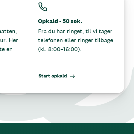
Opkald - 50 sek.
hatten,
Fra du har ringet, til vi tager
tur. Her
telefonen eller ringer tilbage
te en
(kl. 8:00–16:00).
Start opkald