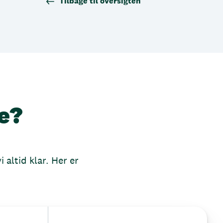
Tilbage til oversigten
e?
 altid klar. Her er