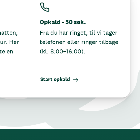
Opkald - 50 sek.
hatten,
Fra du har ringet, til vi tager
tur. Her
telefonen eller ringer tilbage
te en
(kl. 8:00–16:00).
Start opkald