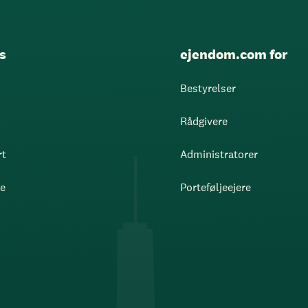
s
ejendom.com for
Bestyrelser
Rådgivere
rt
Administratorer
re
Porteføljeejere