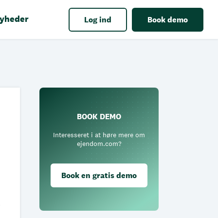
yheder
Log ind
Book demo
BOOK DEMO
Interesseret i at høre mere om
ejendom.com?
Book en gratis demo