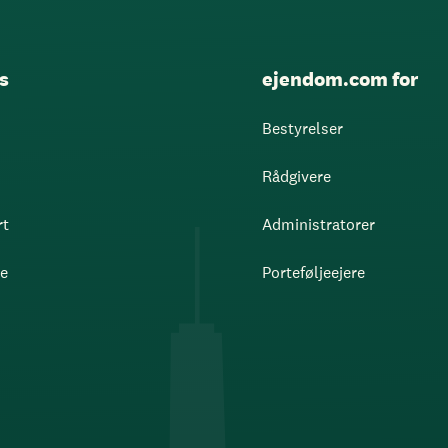
s
ejendom.com for
Bestyrelser
Rådgivere
rt
Administratorer
re
Porteføljeejere