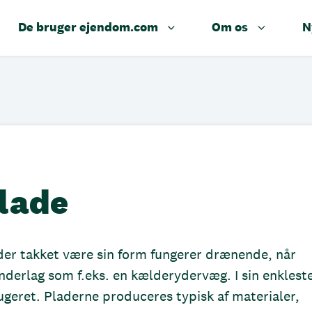
De bruger ejendom.com
Om os
N
lade
er takket være sin form fungerer drænende, når
nderlag som f.eks. en kælderydervæg. I sin enklest
eret. Pladerne produceres typisk af materialer,