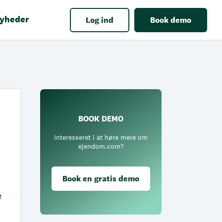
yheder
Log ind
Book demo
BOOK DEMO
Interesseret i at høre mere om
ejendom.com?
Book en gratis demo
e