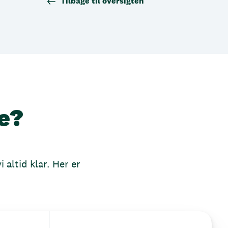
Tilbage til oversigten
e?
 altid klar. Her er