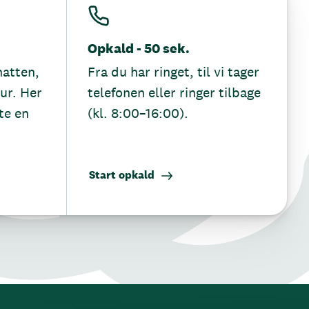
Opkald - 50 sek.
hatten,
Fra du har ringet, til vi tager
tur. Her
telefonen eller ringer tilbage
te en
(kl. 8:00–16:00).
Start opkald