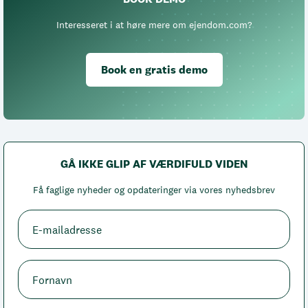
Interesseret i at høre mere om ejendom.com?
Book en gratis demo
GÅ IKKE GLIP AF VÆRDIFULD VIDEN
Få faglige nyheder og opdateringer via vores nyhedsbrev