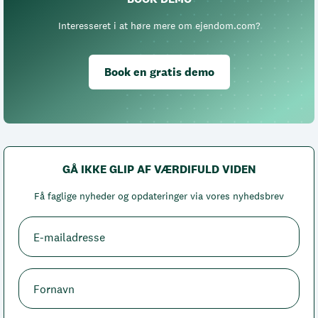
Interesseret i at høre mere om ejendom.com?
Book en gratis demo
GÅ IKKE GLIP AF VÆRDIFULD VIDEN
Få faglige nyheder og opdateringer via vores nyhedsbrev