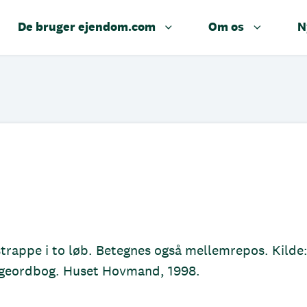
De bruger ejendom.com
Om os
N
strappe i to løb. Betegnes også mellemrepos. Kilde
yggeordbog. Huset Hovmand, 1998.