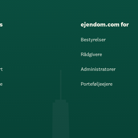
s
ejendom.com for
Bestyrelser
Rådgivere
rt
Administratorer
re
Porteføljeejere