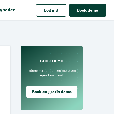
yheder
Log ind
Book demo
BOOK DEMO
Interesseret i at høre mere om
ejendom.com?
Book en gratis demo
: