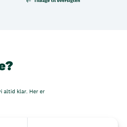
Tilbage til oversigten
e?
 altid klar. Her er