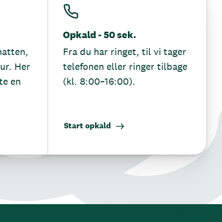
Opkald - 50 sek.
hatten,
Fra du har ringet, til vi tager
tur. Her
telefonen eller ringer tilbage
te en
(kl. 8:00–16:00).
Start opkald