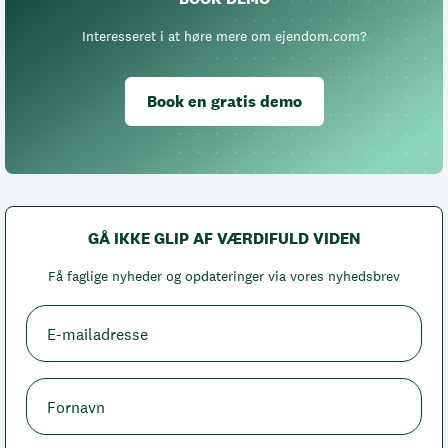
Interesseret i at høre mere om ejendom.com?
Book en gratis demo
GÅ IKKE GLIP AF VÆRDIFULD VIDEN
Få faglige nyheder og opdateringer via vores nyhedsbrev