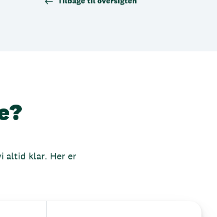
Tilbage til oversigten
e?
 altid klar. Her er