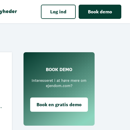
yheder
Log ind
Book demo
BOOK DEMO
Interesseret i at høre mere om
ejendom.com?
Book en gratis demo
.