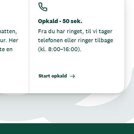
Opkald - 50 sek.
hatten,
Fra du har ringet, til vi tager
tur. Her
telefonen eller ringer tilbage
te en
(kl. 8:00–16:00).
Start opkald