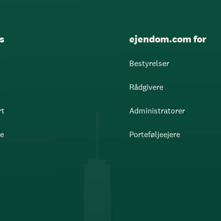
s
ejendom.com for
Bestyrelser
Rådgivere
rt
Administratorer
re
Porteføljeejere