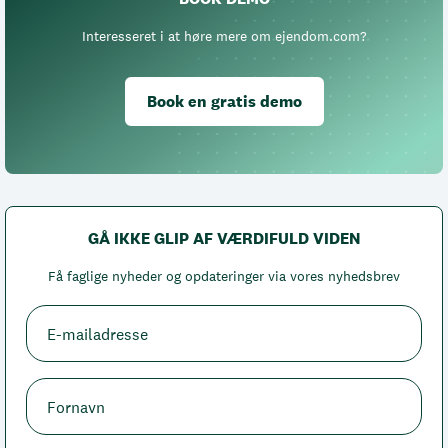
Interesseret i at høre mere om ejendom.com?
Book en gratis demo
GÅ IKKE GLIP AF VÆRDIFULD VIDEN
Få faglige nyheder og opdateringer via vores nyhedsbrev