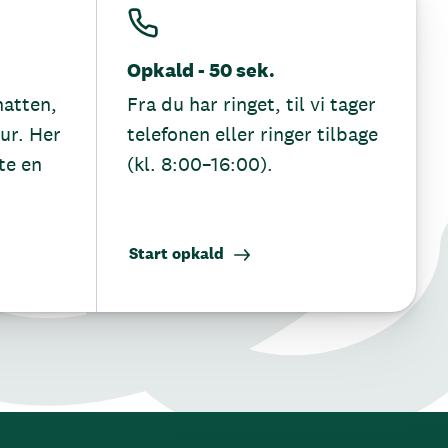
Opkald - 50 sek.
hatten,
Fra du har ringet, til vi tager
tur. Her
telefonen eller ringer tilbage
te en
(kl. 8:00–16:00).
Start opkald