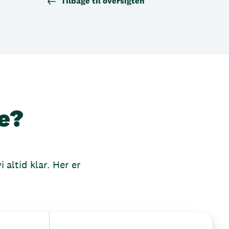
Tilbage til oversigten
e?
 altid klar. Her er