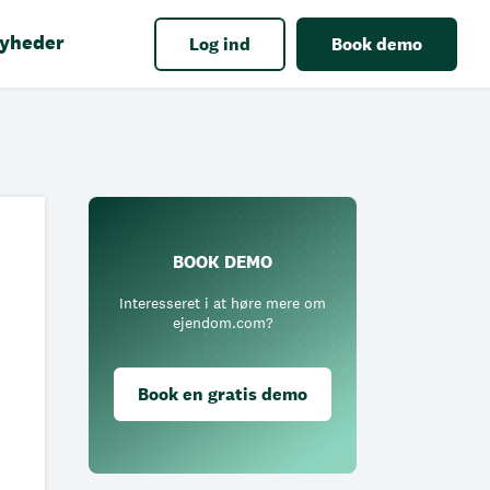
yheder
Log ind
Book demo
BOOK DEMO
Interesseret i at høre mere om
ejendom.com?
Book en gratis demo