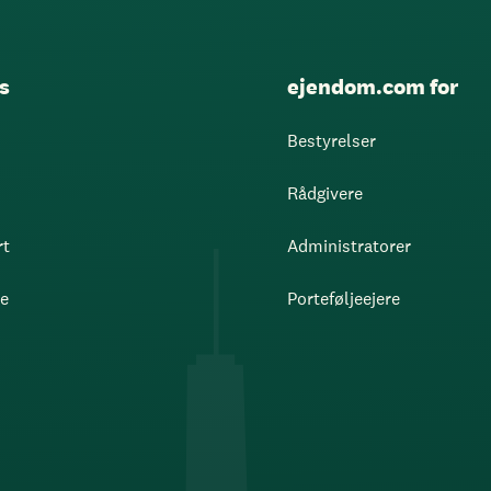
s
ejendom.com for
Bestyrelser
Rådgivere
rt
Administratorer
re
Porteføljeejere