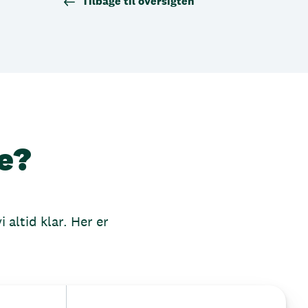
Tilbage til oversigten
e?
 altid klar. Her er