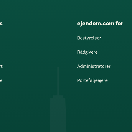
s
ejendom.com for
Bestyrelser
Rådgivere
rt
Administratorer
re
Porteføljeejere