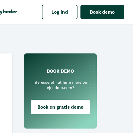
yheder
Log ind
Book demo
BOOK DEMO
Interesseret i at høre mere om
ejendom.com?
Book en gratis demo