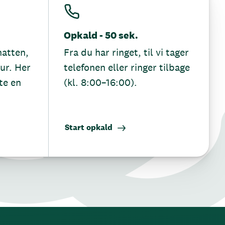
Opkald - 50 sek.
hatten,
Fra du har ringet, til vi tager
tur. Her
telefonen eller ringer tilbage
te en
(kl. 8:00–16:00).
Start opkald