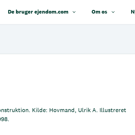
De bruger ejendom.com
Om os
N
nstruktion. Kilde: Hovmand, Ulrik A. Illustreret
998.