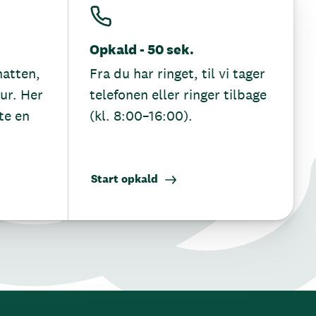
Opkald - 50 sek.
hatten,
Fra du har ringet, til vi tager
tur. Her
telefonen eller ringer tilbage
te en
(kl. 8:00–16:00).
Start opkald