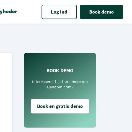
yheder
Log ind
Book demo
BOOK DEMO
Interesseret i at høre mere om
ejendom.com?
Book en gratis demo