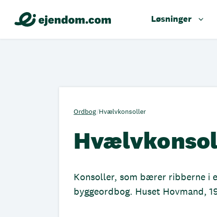
Løsninger
Ordbog
/
Hvælvkonsoller
Hvælvkonsol
Konsoller, som bærer ribberne i e
byggeordbog. Huset Hovmand, 1