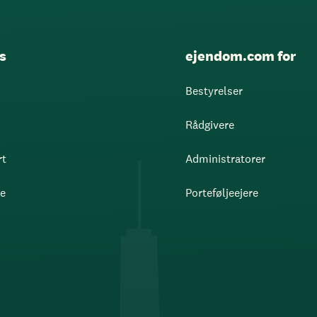
s
ejendom.com for
Bestyrelser
Rådgivere
rt
Administratorer
re
Porteføljeejere