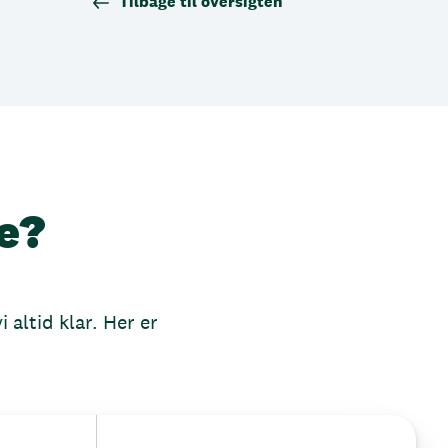
Tilbage til oversigten
e?
 altid klar. Her er