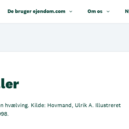
De bruger ejendom.com
Om os
N
ler
n hvælving. Kilde: Hovmand, Ulrik A. Illustreret
998.