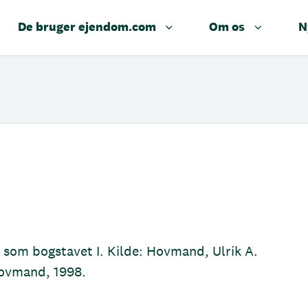
De bruger ejendom.com
Om os
N
 som bogstavet I. Kilde: Hovmand, Ulrik A.
Hovmand, 1998.