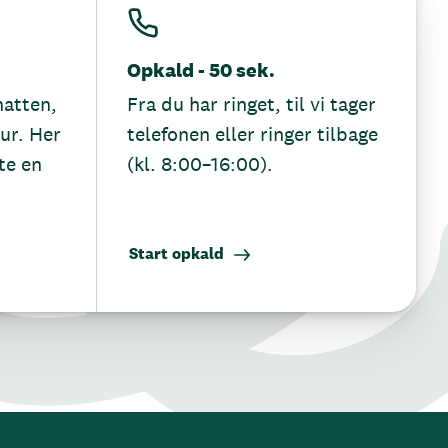
Opkald - 50 sek.
hatten,
Fra du har ringet, til vi tager
tur. Her
telefonen eller ringer tilbage
te en
(kl. 8:00–16:00).
Start opkald