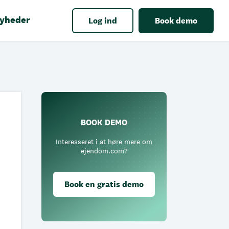
yheder
Log ind
Book demo
BOOK DEMO
Interesseret i at høre mere om
ejendom.com?
Book en gratis demo