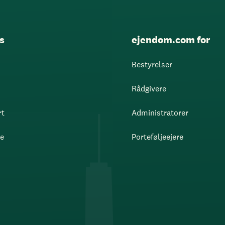
s
ejendom.com for
Bestyrelser
Rådgivere
rt
Administratorer
re
Porteføljeejere