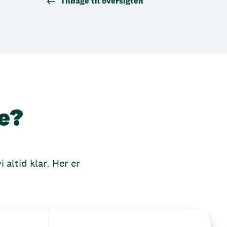
Tilbage til oversigten
e?
 altid klar. Her er