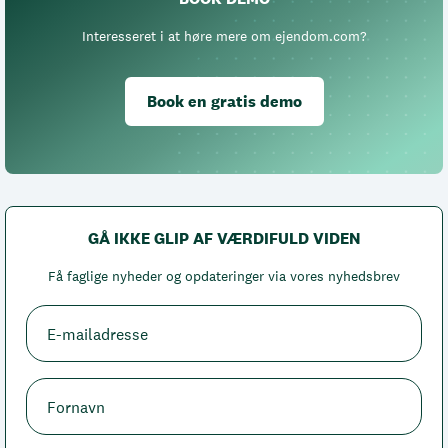
Interesseret i at høre mere om ejendom.com?
Book en gratis demo
GÅ IKKE GLIP AF VÆRDIFULD VIDEN
Få faglige nyheder og opdateringer via vores nyhedsbrev