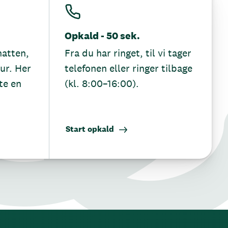
Opkald - 50 sek.
hatten,
Fra du har ringet, til vi tager
tur. Her
telefonen eller ringer tilbage
te en
(kl. 8:00–16:00).
Start opkald