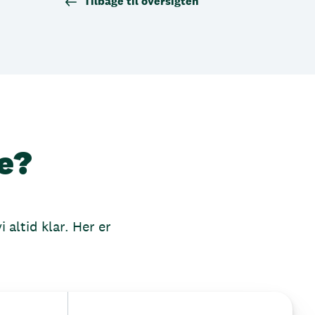
Tilbage til oversigten
e?
 altid klar. Her er