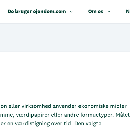
De bruger ejendom.com
Om os
N
rson eller virksomhed anvender økonomiske midler
domme, værdipapirer eller andre formuetyper. Målet
ler en værdistigning over tid. Den valgte