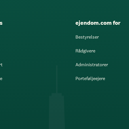
s
ejendom.com for
Bestyrelser
Rådgivere
rt
Administratorer
re
Porteføljeejere