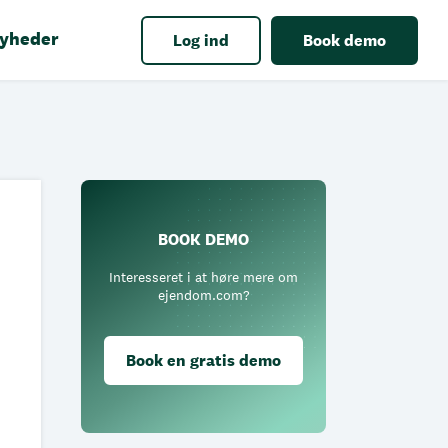
yheder
Log ind
Book demo
BOOK DEMO
Interesseret i at høre mere om
ejendom.com?
Book en gratis demo