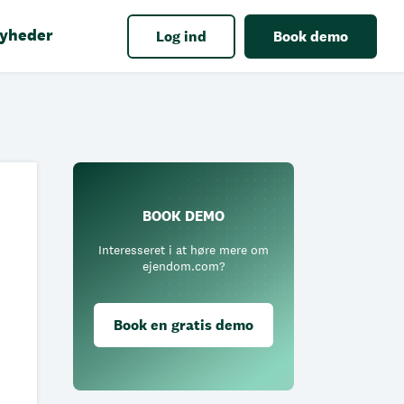
yheder
Log ind
Book demo
BOOK DEMO
Interesseret i at høre mere om
ejendom.com?
Book en gratis demo