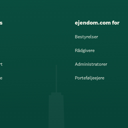
s
ejendom.com for
Bestyrelser
Rådgivere
rt
Administratorer
re
Porteføljeejere