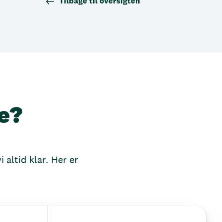
Tilbage til oversigten
e?
 altid klar. Her er