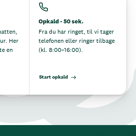
Opkald - 50 sek.
hatten,
Fra du har ringet, til vi tager
tur. Her
telefonen eller ringer tilbage
te en
(kl. 8:00–16:00).
Start opkald