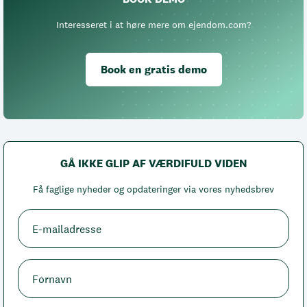
Interesseret i at høre mere om ejendom.com?
Book en gratis demo
GÅ IKKE GLIP AF VÆRDIFULD VIDEN
Få faglige nyheder og opdateringer via vores nyhedsbrev