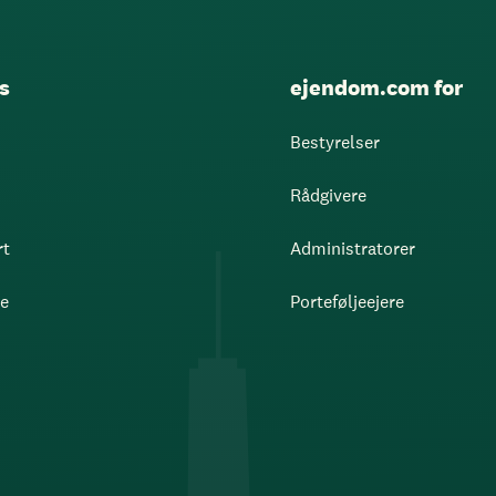
s
ejendom.com for
Bestyrelser
Rådgivere
rt
Administratorer
re
Porteføljeejere