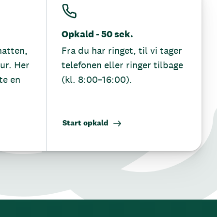
Opkald - 50 sek.
hatten,
Fra du har ringet, til vi tager
tur. Her
telefonen eller ringer tilbage
te en
(kl. 8:00–16:00).
Start opkald