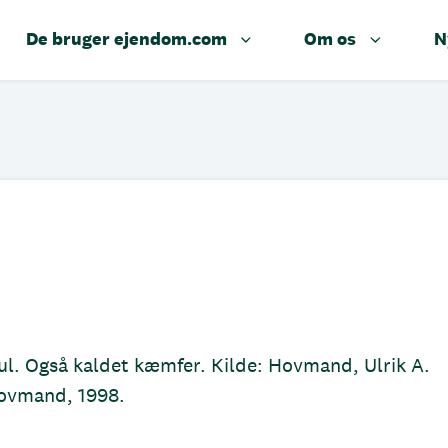
De bruger ejendom.com
Om os
N
ul. Også kaldet kæmfer. Kilde: Hovmand, Ulrik A.
Hovmand, 1998.