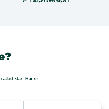
Tilbage til oversigten
e?
 altid klar. Her er