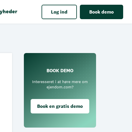
yheder
Log ind
Book demo
BOOK DEMO
Interesseret i at høre mere om
ejendom.com?
Book en gratis demo