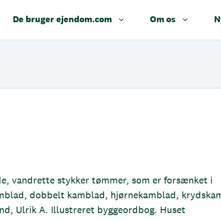
De bruger ejendom.com
Om os
N
e, vandrette stykker tømmer, som er forsænket i
amblad, dobbelt kamblad, hjørnekamblad, krydska
d, Ulrik A. Illustreret byggeordbog. Huset