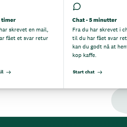
5 timer
Chat - 5 minutter
har skrevet en mail,
Fra du har skrevet i c
ar fået et svar retur
til du har fået svar re
kan du godt nå at hen
kop kaffe.
il
Start chat