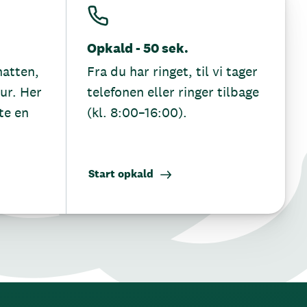
Opkald - 50 sek.
hatten,
Fra du har ringet, til vi tager
tur. Her
telefonen eller ringer tilbage
te en
(kl. 8:00–16:00).
Start opkald