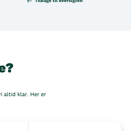
Tilbage til oversigten
e?
 altid klar. Her er