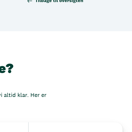
Tilbage til oversigten
e?
 altid klar. Her er