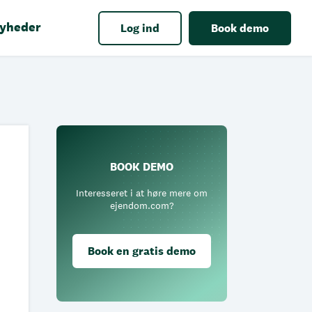
yheder
Log ind
Book demo
BOOK DEMO
Interesseret i at høre mere om
ejendom.com?
Book en gratis demo