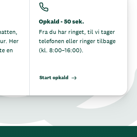
Opkald - 50 sek.
hatten,
Fra du har ringet, til vi tager
tur. Her
telefonen eller ringer tilbage
te en
(kl. 8:00–16:00).
Start opkald