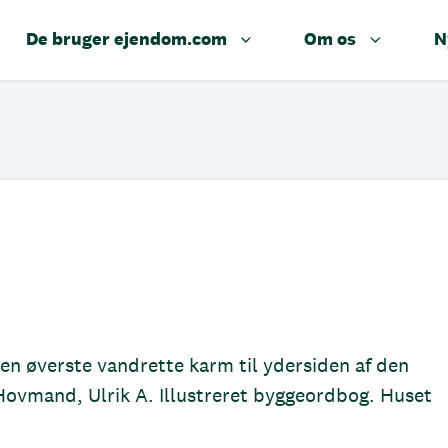
De bruger ejendom.com
Om os
N
den øverste vandrette karm til ydersiden af den
Hovmand, Ulrik A. Illustreret byggeordbog. Huset