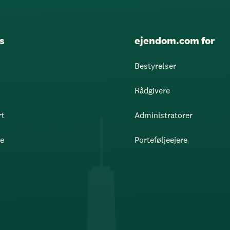
s
ejendom.com for
Bestyrelser
Rådgivere
rt
Administratorer
re
Porteføljeejere