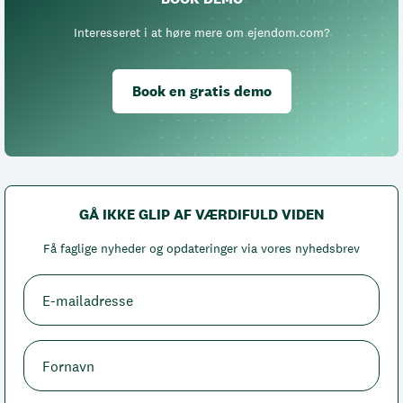
Interesseret i at høre mere om ejendom.com?
Book en gratis demo
GÅ IKKE GLIP AF VÆRDIFULD VIDEN
Få faglige nyheder og opdateringer via vores nyhedsbrev