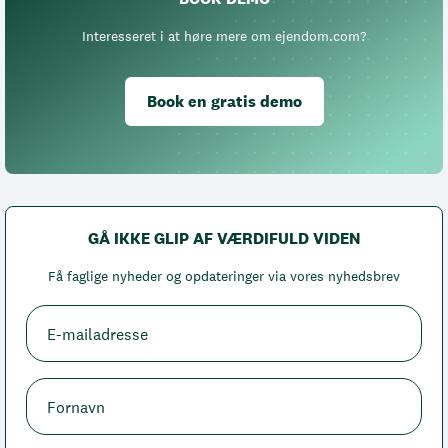
Interesseret i at høre mere om ejendom.com?
Book en gratis demo
GÅ IKKE GLIP AF VÆRDIFULD VIDEN
Få faglige nyheder og opdateringer via vores nyhedsbrev