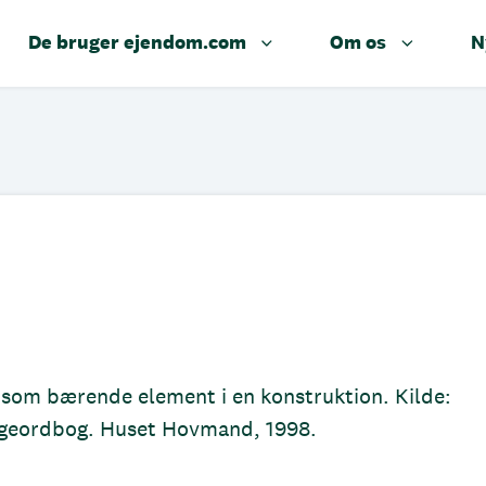
De bruger ejendom.com
Om os
N
r som bærende element i en konstruktion. Kilde:
yggeordbog. Huset Hovmand, 1998.