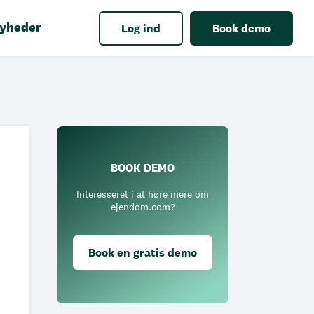
yheder
Log ind
Book demo
BOOK DEMO
Interesseret i at høre mere om
ejendom.com?
Book en gratis demo