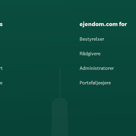
s
ejendom.com for
Bestyrelser
Rådgivere
rt
Administratorer
re
Porteføljeejere