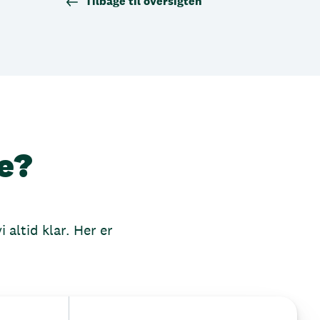
Tilbage til oversigten
e?
 altid klar. Her er