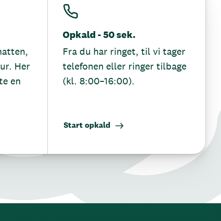
Opkald - 50 sek.
hatten,
Fra du har ringet, til vi tager
tur. Her
telefonen eller ringer tilbage
te en
(kl. 8:00–16:00).
Start opkald