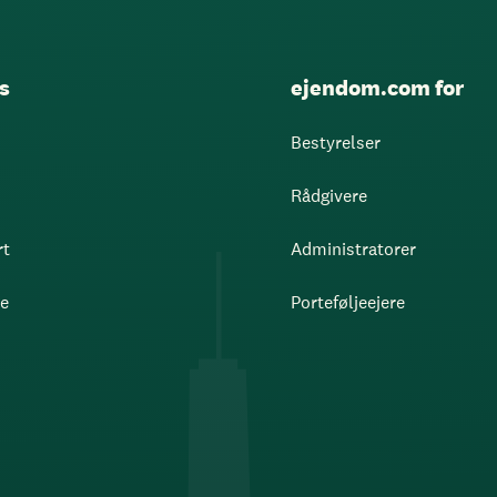
s
ejendom.com for
Bestyrelser
Rådgivere
rt
Administratorer
re
Porteføljeejere