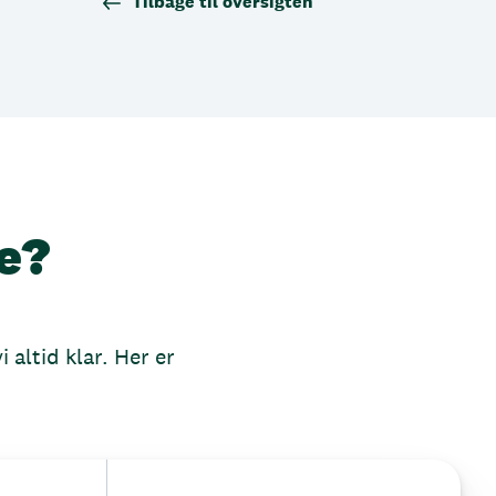
Tilbage til oversigten
e?
 altid klar. Her er