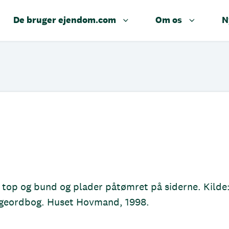
De bruger ejendom.com
Om os
N
top og bund og plader påtømret på siderne. Kilde
yggeordbog. Huset Hovmand, 1998.