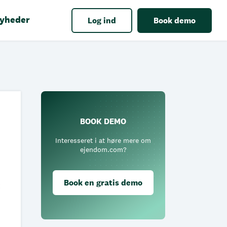
yheder
Log ind
Book demo
BOOK DEMO
Interesseret i at høre mere om
ejendom.com?
Book en gratis demo
: