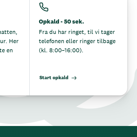
Opkald - 50 sek.
hatten,
Fra du har ringet, til vi tager
tur. Her
telefonen eller ringer tilbage
te en
(kl. 8:00–16:00).
Start opkald