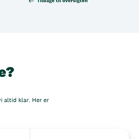
Tilbage til oversigten
e?
 altid klar. Her er