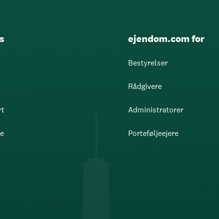
s
ejendom.com for
Bestyrelser
Rådgivere
rt
Administratorer
re
Porteføljeejere