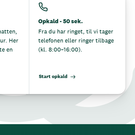
Opkald - 50 sek.
hatten,
Fra du har ringet, til vi tager
tur. Her
telefonen eller ringer tilbage
te en
(kl. 8:00–16:00).
Start opkald