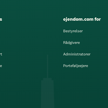
s
ejendom.com for
Bestyrelser
Rådgivere
rt
Administratorer
re
Porteføljeejere