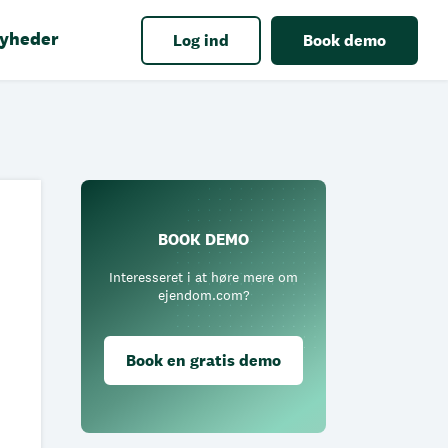
yheder
Log ind
Book demo
BOOK DEMO
Interesseret i at høre mere om
ejendom.com?
Book en gratis demo