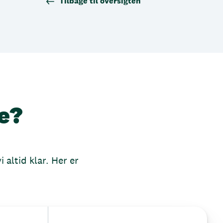
Tilbage til oversigten
e?
 altid klar. Her er