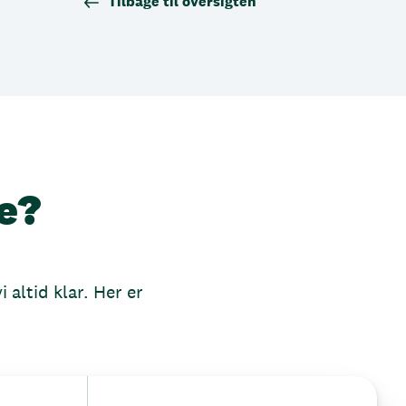
Tilbage til oversigten
e?
 altid klar. Her er