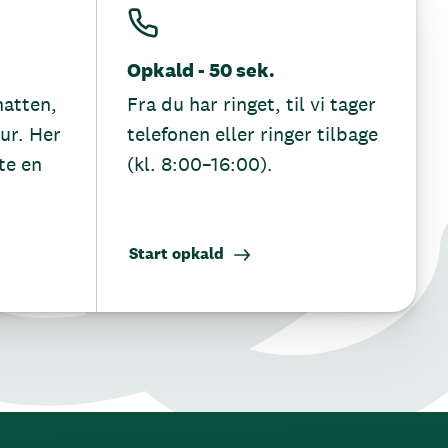
Opkald - 50 sek.
hatten,
Fra du har ringet, til vi tager
tur. Her
telefonen eller ringer tilbage
te en
(kl. 8:00–16:00).
Start opkald