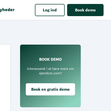
yheder
Log ind
Book demo
BOOK DEMO
Interesseret i at høre mere om
ejendom.com?
Book en gratis demo