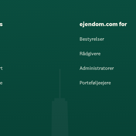
s
ejendom.com for
Bestyrelser
Rådgivere
rt
Administratorer
re
Porteføljeejere