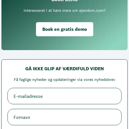
Interesseret i at høre mere om ejendom.com?
Book en gratis demo
GÅ IKKE GLIP AF VÆRDIFULD VIDEN
Få faglige nyheder og opdateringer via vores nyhedsbrev